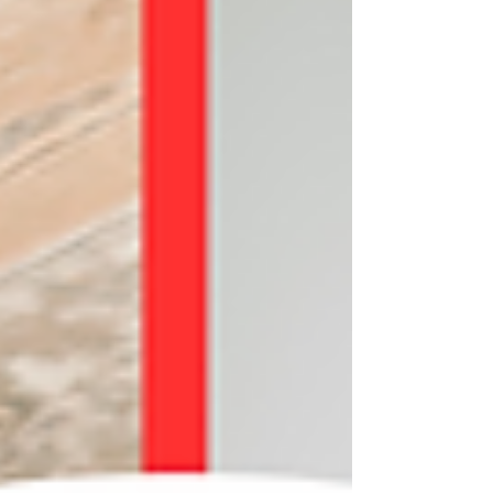
allenamento omaggio! 🎁 🏋️‍♀️ Perché allenarsi con
un amico è la scelta giusta A llenarsi con un am