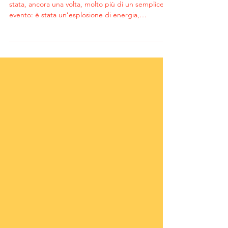
La Convention Kasia Fitness 2026 a Villa Orchidea è
stata, ancora una volta, molto più di un semplice
evento: è stata un’esplosione di energia,
formazione e connessioni che ha confermato
quanto la nostra community stia crescendo, anno
dopo anno. In una cornice elegante e curata come
Villa Orchidea, abbiamo riunito presenter di alto
livello, professionisti del settore e appassionati di
fitness che hanno dato vita a due giornate intense,
fatte di allenamenti, workshop, confront