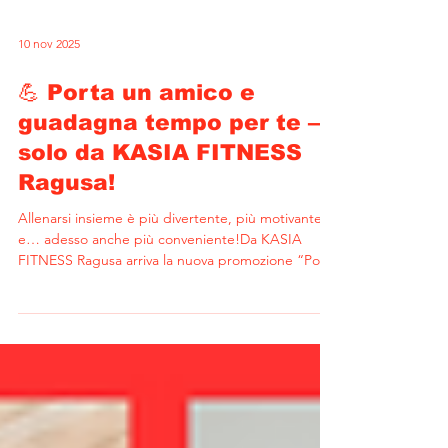
10 nov 2025
💪 Porta un amico e
guadagna tempo per te —
solo da KASIA FITNESS
Ragusa!
Allenarsi insieme è più divertente, più motivante
e… adesso anche più conveniente!Da KASIA
FITNESS Ragusa arriva la nuova promozione “Porta
un amico” , pensata per premiare chi condivide la
passione per il fitness. Per ogni amico che porti a
provare la palestra, ricevi 1 settimana di
abbonamento GRATIS .E se il tuo amico si iscrive?
La tua settimana diventa un mese intero di