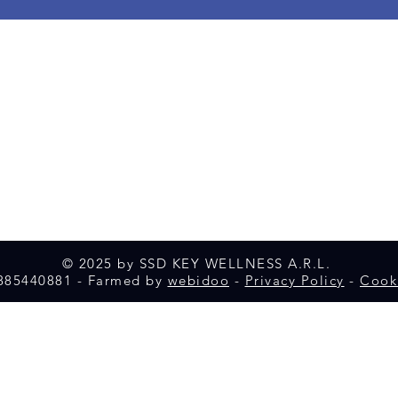
© 2025 by SSD KEY WELLNESS A.R.L.
1885440881 - Farmed by
webidoo
-
Privacy Policy
-
Cooki
iva sulla raccolta
Le tue preferenze relative alla priva