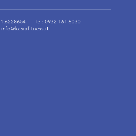
51.6228654
I Tel:
0932 161 6030
:
info@kasiafitness.it