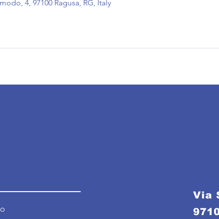
modo, 4, 97100 Ragusa, RG, Italy
Via 
no
971