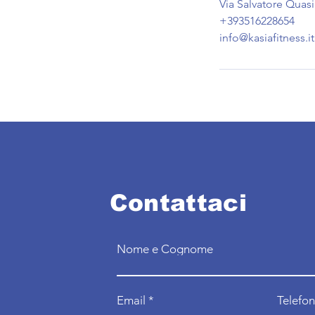
Via Salvatore Quasi
+393516228654
info@kasiafitness.it
Contattaci
Nome e Cognome
Email
Telefo