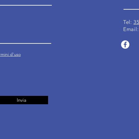
Tel:
3
Email
ermini d'uso
Invia