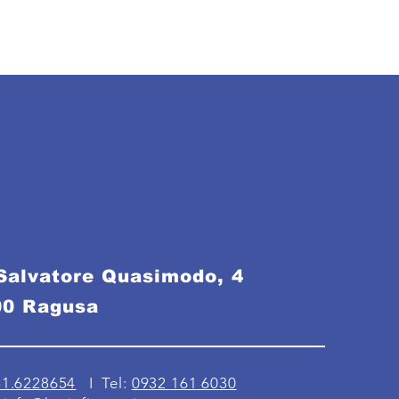
Salvatore Quasimodo, 4
00 Ragusa
51.6228654
I Tel:
0932 161 6030