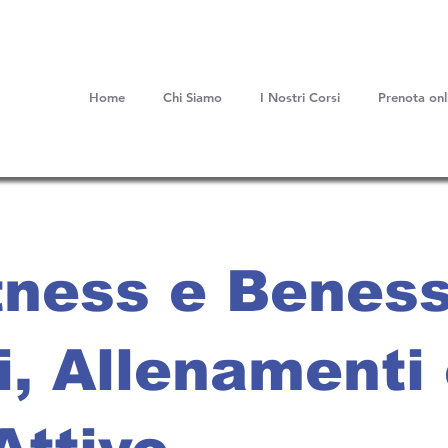
Home
Chi Siamo
I Nostri Corsi
Prenota onl
tness e Beness
i, Allenamenti 