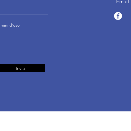
Email
ermini d'uso
Invia