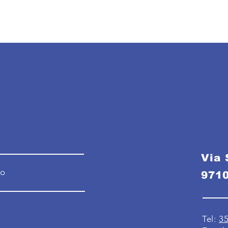
Via 
no
971
Tel:
3