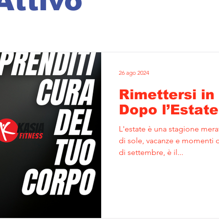
Attivo
26 ago 2024
Rimettersi i
Dopo l’Estate
L'estate è una stagione mera
di sole, vacanze e momenti di 
di settembre, è il...