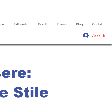
ine
Palinsesto
Eventi
Promo
Blog
Contatti
Accedi
ere:
e Stile