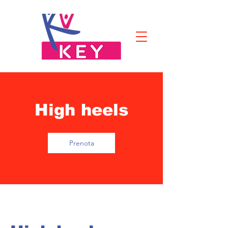
High heels
Prenota